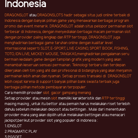
Indonesia
DRAGONSLOT
atau
DRAGONSLOTS
hadir sebagai situs judi online terbaik di
Indonesia dengan banyak pilihan game yang menawarkan berbagai program
promo dan event menarik. DRAGONSLOT adalah situs pelopor permainan slot
terbesar di Indonesia, dengan menyediakan berbagai macam permainan slot
dengan provider paling lengkap dan RTP tertinggi, DRAGONSLOT
juga
menghadirkan berbagai game
taruhan online
dengan kualitar level
internasional seperti SLOT, E-SPORT, LIVE CASINO, SPORT BOOK, FISHING,
TOTO, IDN LIVE, MICKEY MOUSE, TANGKAS,menghadirkan pengalaman seru
bermain kedalam game dengan tampilan grafik yang modern yang akan
menambah keseruan sensasi permainan. Teknologi terbaru dan terdepan
dikerjakan oleh tim yang ahli dan profesional di bidangnya yang akan menjamin
permainan lebih aman dan nyaman. Setiap proses transaksi di DRAGONSLOT
lebih cepat karena di support banyak pilihan bank swasta terbaik juga
berbagai pilihan metode pembayaran terpopuler.
Cara memilih provider
slot gacor gampang menang
Setiap provider atau mesin
slot
memiliki karakteristik dan
RTP tertinggi
masing masing , untuk itu bettor atau pemain harus melakukan riset terlebih
dahulu sebelum melakukan deposit atau bettingan . Mulai dari menentukan
provider mana yang akan dipilih untuk melakukan bettingan atau menacari
jackpot,berikut provider slot yang populer di indonesia :
1.IDNSLOT
2.PRAGMATIC PLAY
3.PGSOFT