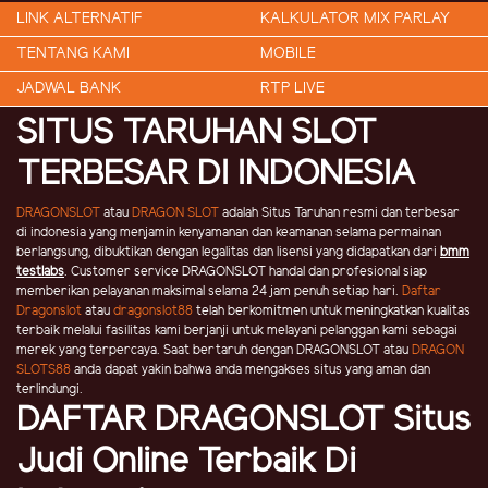
LINK ALTERNATIF
KALKULATOR MIX PARLAY
TENTANG KAMI
MOBILE
JADWAL BANK
RTP LIVE
SITUS TARUHAN SLOT
TERBESAR DI INDONESIA
DRAGONSLOT
atau
DRAGON SLOT
adalah Situs Taruhan resmi dan terbesar
di indonesia yang menjamin kenyamanan dan keamanan selama permainan
berlangsung, dibuktikan dengan legalitas dan lisensi yang didapatkan dari
bmm
testlabs
. Customer service DRAGONSLOT handal dan profesional siap
memberikan pelayanan maksimal selama 24 jam penuh setiap hari.
Daftar
Dragonslot
atau
dragonslot88
telah berkomitmen untuk meningkatkan kualitas
terbaik melalui fasilitas kami berjanji untuk melayani pelanggan kami sebagai
merek yang terpercaya. Saat bertaruh dengan DRAGONSLOT atau
DRAGON
SLOTS88
anda dapat yakin bahwa anda mengakses situs yang aman dan
terlindungi.
DAFTAR DRAGONSLOT Situs
Judi Online Terbaik Di