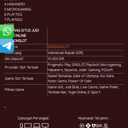
4.HABANERO
5.MICROGAMING
6.PLAYTEQ
7.PLAYNGO
8.CQ9
TENTANG SITUS JUDI
SLOT ONLINE
DRAGONSLOT
Website
DRAGONSLOT
Mata Uang
Indonesian Rupiah (IDR)
Min Deposit
10.000 IDR
Pragmatic Play, IDNSLOT, Playtech, Microgaming,
Provider Slot Terbaik
Habanero, Skywind, Joker Gaming, PGSoft
Sweet Bonanza, Gate of Olympus, Koi Gate,
Game Slot Terbaik
Aztec Gems, Power Of Odin
Game slot, Judi Bola, Live Casino, Game Poker,
Pilihan Game
Tembak Ikan, Togel Online, E-Sport
"
Dukungan Perangkat :
Keamanan Terjamin :