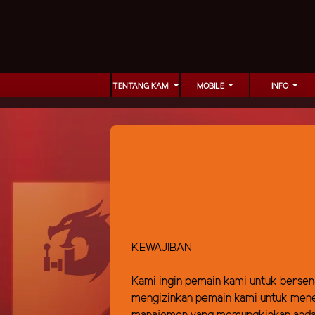
TENTANG KAMI
MOBILE
INFO
KEWAJIBAN
Kami ingin pemain kami untuk berse
mengizinkan pemain kami untuk mene