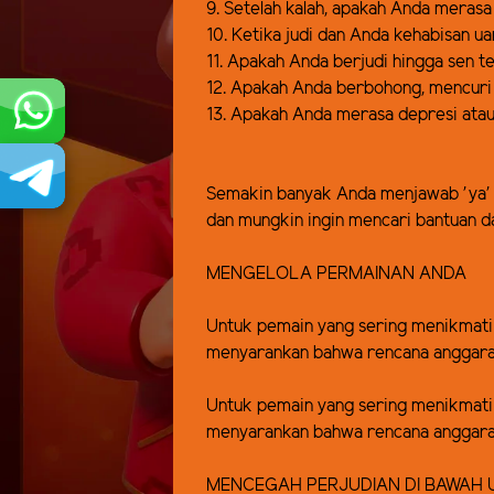
9. Setelah kalah, apakah Anda mera
10. Ketika judi dan Anda kehabisan u
11. Apakah Anda berjudi hingga sen t
12. Apakah Anda berbohong, mencuri
13. Apakah Anda merasa depresi atau
Semakin banyak Anda menjawab 'ya' 
dan mungkin ingin mencari bantuan dan
MENGELOLA PERMAINAN ANDA
Untuk pemain yang sering menikmati 
menyarankan bahwa rencana anggaran
Untuk pemain yang sering menikmati 
menyarankan bahwa rencana anggaran
MENCEGAH PERJUDIAN DI BAWAH